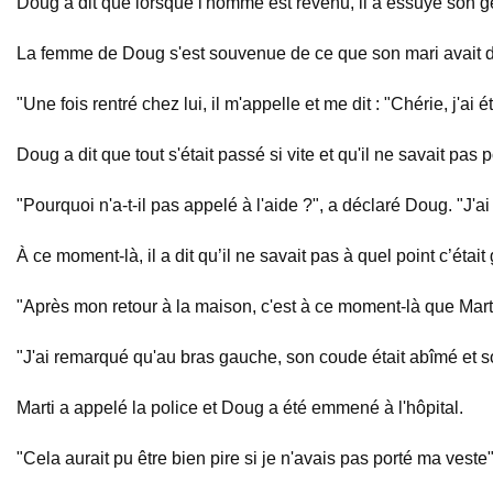
Doug a dit que lorsque l'homme est revenu, il a essuyé son ge
La femme de Doug s'est souvenue de ce que son mari avait di
"Une fois rentré chez lui, il m'appelle et me dit : "Chérie, j'ai
Doug a dit que tout s'était passé si vite et qu'il ne savait pas
"Pourquoi n'a-t-il pas appelé à l'aide ?", a déclaré Doug. "J'ai
À ce moment-là, il a dit qu’il ne savait pas à quel point c’était
"Après mon retour à la maison, c'est à ce moment-là que Marti 
"J'ai remarqué qu'au bras gauche, son coude était abîmé et so
Marti a appelé la police et Doug a été emmené à l'hôpital.
"Cela aurait pu être bien pire si je n'avais pas porté ma veste