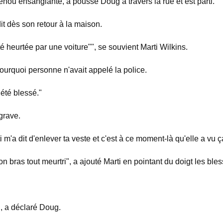
nou ensanglanté, a poussé Doug à travers la rue et est parti.
t dès son retour à la maison.
 été heurtée par une voiture"", se souvient Marti Wilkins.
 pourquoi personne n'avait appelé la police.
 été blessé."
 grave.
m'a dit d'enlever ta veste et c'est à ce moment-là qu'elle a vu 
n bras tout meurtri", a ajouté Marti en pointant du doigt les bl
", a déclaré Doug.